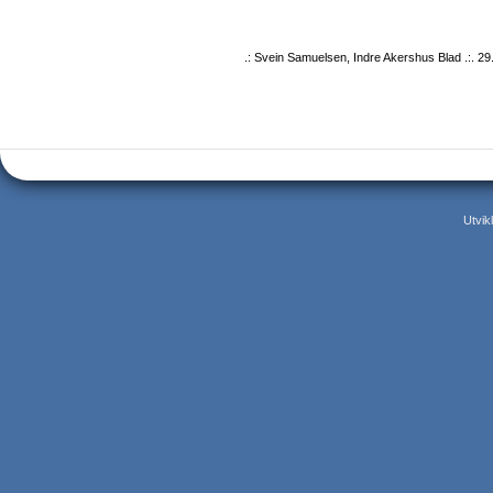
.: Svein Samuelsen, Indre Akershus Blad .:. 29
Utvik