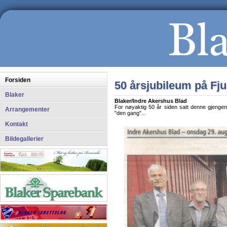
Forsiden
50 årsjubileum på Fj
Blaker
Blaker/Indre Akershus Blad
For nøyaktig 50 år siden satt denne gjengen 
Arrangementer
"den gang"...
Kontakt
Bildegallerier