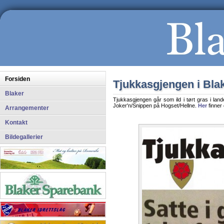
Forsiden
Tjukkasgjengen i Bla
Blaker
Tjukkasgjengen går som ild i tørt gras i land
Joker'n/Snippen på Hogset/Hellne.
Her
finner
Arrangementer
Kontakt
Bildegallerier